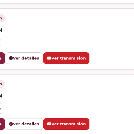
n
N
a
Ver detalles
Ver transmisión
n
N
0
a
Ver detalles
Ver transmisión