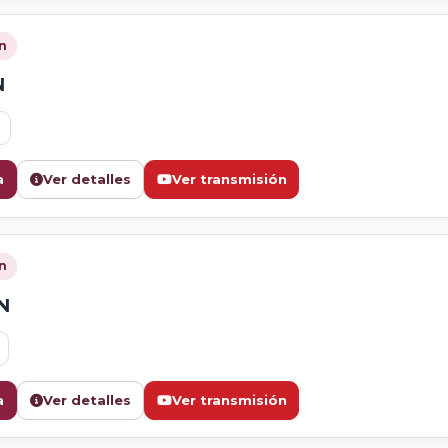
n
N
a
Ver detalles
Ver transmisión
n
N
a
Ver detalles
Ver transmisión