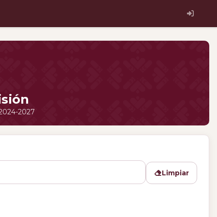
isión
· 2024-2027
Limpiar