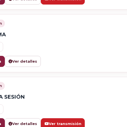
n
MA
a
Ver detalles
n
A SESIÓN
0
a
Ver detalles
Ver transmisión