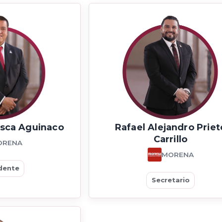
asca Aguinaco
Rafael Alejandro Priet
Carrillo
ORENA
MORENA
dente
Secretario