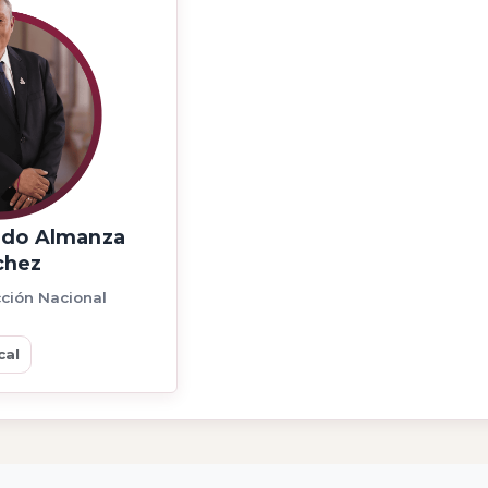
rdo Almanza
chez
cción Nacional
cal