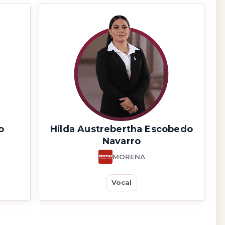
o
Hilda Austrebertha Escobedo
Navarro
MORENA
Vocal