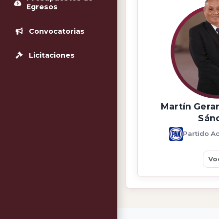
Egresos
Convocatorias
Licitaciones
Martín Gera
Sán
Partido A
Vo