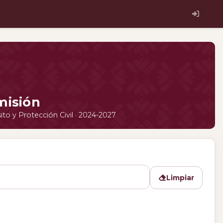
misión
to y Protección Civil · 2024-2027
Limpiar