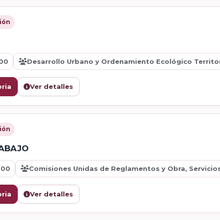
ión
N
:00
Desarrollo Urbano y Ordenamiento Ecológico Territor
ria
Ver detalles
ión
RABAJO
:00
Comisiones Unidas de Reglamentos y Obra, Servicios
ria
Ver detalles