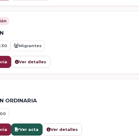
ión
ÓN
:30
Migrantes
ria
Ver detalles
ÓN ORDINARIA
:00
ria
Ver acta
Ver detalles