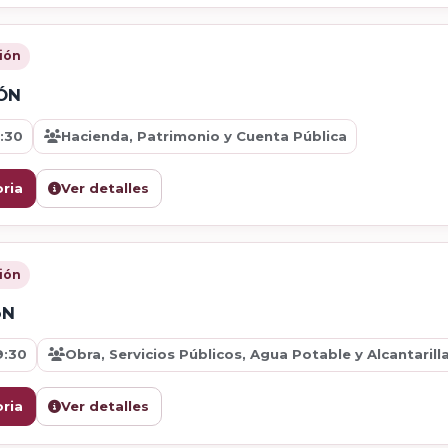
ión
ÓN
:30
Hacienda, Patrimonio y Cuenta Pública
ria
Ver detalles
ión
óN
9:30
Obra, Servicios Públicos, Agua Potable y Alcantarill
ria
Ver detalles