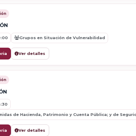
ión
IÓN
9:00
Grupos en Situación de Vulnerabilidad
ria
Ver detalles
ión
IÓN
8:30
idas de Hacienda, Patrimonio y Cuenta Pública; y de Segurida
ria
Ver detalles