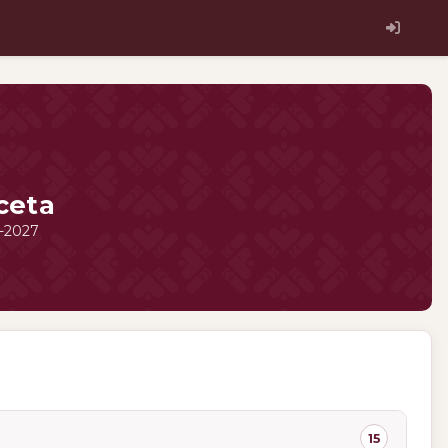
ceta
4-2027
15