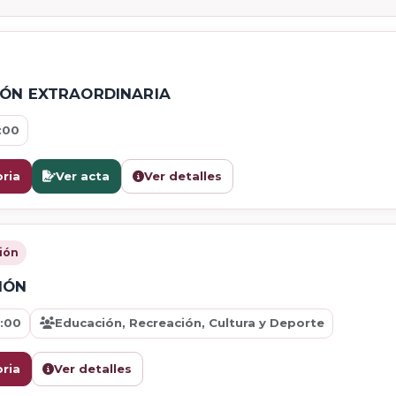
IÓN EXTRAORDINARIA
:00
ria
Ver acta
Ver detalles
ión
IÓN
:00
Educación, Recreación, Cultura y Deporte
ria
Ver detalles