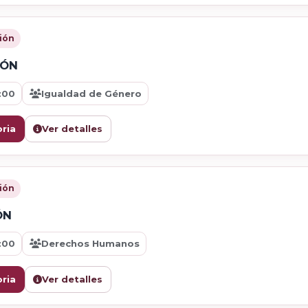
ión
IÓN
:00
Igualdad de Género
ria
Ver detalles
ión
ÓN
:00
Derechos Humanos
ria
Ver detalles